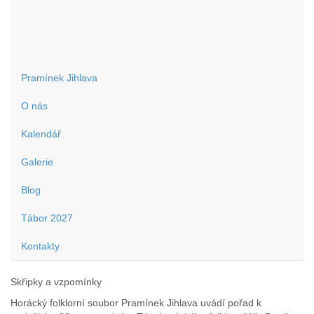
Horácký folklorní soubor Pramínek Jihlava
Pramínek Jihlava
O nás
Kalendář
Galerie
Blog
Tábor 2027
Kontakty
Skřipky a vzpomínky
Horácký folklorní soubor Pramínek Jihlava uvádí pořad k