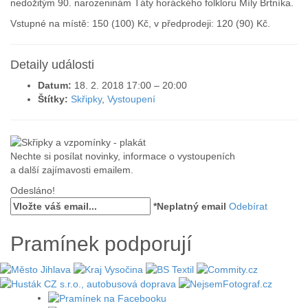
nedožitým 90. narozeninám Táty horáckého folkloru Míly Brtníka.
Vstupné na místě: 150 (100) Kč, v předprodeji: 120 (90) Kč.
Detaily události
Datum:
18. 2. 2018 17:00
–
20:00
Štítky:
Skřipky
,
Vystoupení
Nechte si posílat novinky, informace o vystoupeních
a další zajímavosti emailem.
Odesláno!
*Neplatný email
Odebírat
Pramínek podporují