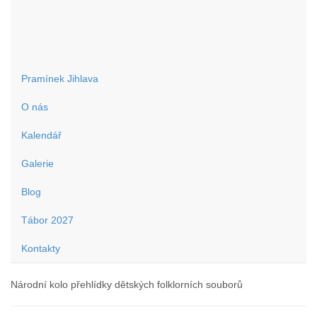
Horácký folklorní soubor Pramínek Jihlava
Pramínek Jihlava
O nás
Kalendář
Galerie
Blog
Tábor 2027
Kontakty
Národní kolo přehlídky dětských folklorních souborů